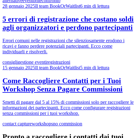
alternative
eventbrite
confronto
28 gennaio 2025
Il team BookOrWaitlist
6 min di lettura
5 errori di registrazione che costano soldi
agli organizzatori e perdono partecipanti
Errori comuni nelle registrazioni che silenziosamente erodono i
ricavi e fanno perdere potenziali partecipanti. Ecco come
individuarli e risolverli.
consigli
gestione eventi
registrazioni
15 gennaio 2025
Il team BookOrWaitlist
5 min di lettura
Come Raccogliere Contatti per i Tuoi
Workshop Senza Pagare Commissioni
Smetti di pagare dal 5 al 15% di commissioni solo per raccogliere le
informazioni dei partecipanti. Ecco come configurare registrazioni
senza commissioni per i tuoi workshop.
contact capture
workshops
no commission
Pronto a raccogliere i contatti dai tuoi