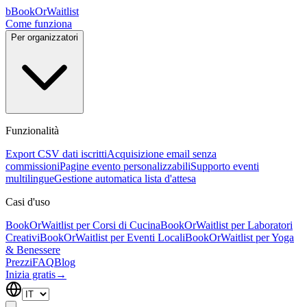
b
BookOrWaitlist
Come funziona
Per organizzatori
Funzionalità
Export CSV dati iscritti
Acquisizione email senza
commissioni
Pagine evento personalizzabili
Supporto eventi
multilingue
Gestione automatica lista d'attesa
Casi d'uso
BookOrWaitlist per Corsi di Cucina
BookOrWaitlist per Laboratori
Creativi
BookOrWaitlist per Eventi Locali
BookOrWaitlist per Yoga
& Benessere
Prezzi
FAQ
Blog
Inizia gratis
→