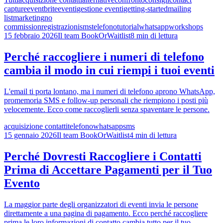
capture
eventbrite
eventi
gestione eventi
getting-started
mailing
list
marketing
no
commission
registrazioni
sms
telefono
tutorial
whatsapp
workshops
15 febbraio 2026
Il team BookOrWaitlist
8 min di lettura
Perché raccogliere i numeri di telefono
cambia il modo in cui riempi i tuoi eventi
L'email ti porta lontano, ma i numeri di telefono aprono WhatsApp,
promemoria SMS e follow-up personali che riempiono i posti più
velocemente. Ecco come raccoglierli senza spaventare le persone.
acquisizione contatti
telefono
whatsapp
sms
15 gennaio 2026
Il team BookOrWaitlist
4 min di lettura
Perché Dovresti Raccogliere i Contatti
Prima di Accettare Pagamenti per il Tuo
Evento
La maggior parte degli organizzatori di eventi invia le persone
direttamente a una pagina di pagamento. Ecco perché raccogliere
prima le loro informazioni di contatto cambia tutto per il tuo