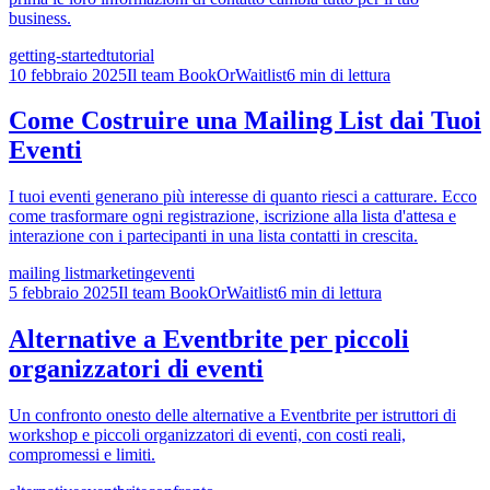
business.
getting-started
tutorial
10 febbraio 2025
Il team BookOrWaitlist
6 min di lettura
Come Costruire una Mailing List dai Tuoi
Eventi
I tuoi eventi generano più interesse di quanto riesci a catturare. Ecco
come trasformare ogni registrazione, iscrizione alla lista d'attesa e
interazione con i partecipanti in una lista contatti in crescita.
mailing list
marketing
eventi
5 febbraio 2025
Il team BookOrWaitlist
6 min di lettura
Alternative a Eventbrite per piccoli
organizzatori di eventi
Un confronto onesto delle alternative a Eventbrite per istruttori di
workshop e piccoli organizzatori di eventi, con costi reali,
compromessi e limiti.