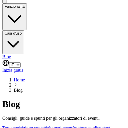
Funzionalità
Casi d'uso
Blog
Inizia gratis
Home
Blog
Blog
Consigli, guide e spunti per gli organizzatori di eventi.
Tutti
acquisizione contatti
alternative
confronto
consigli
contact