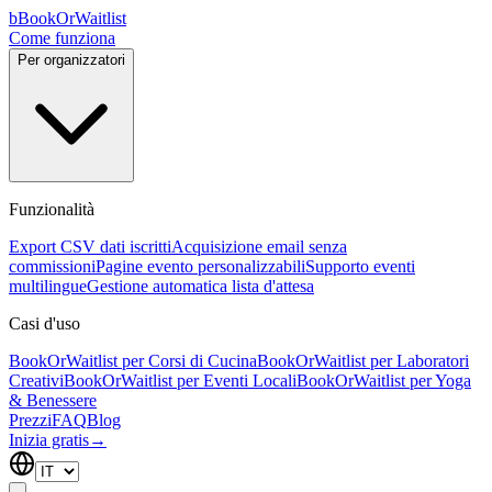
b
BookOrWaitlist
Come funziona
Per organizzatori
Funzionalità
Export CSV dati iscritti
Acquisizione email senza
commissioni
Pagine evento personalizzabili
Supporto eventi
multilingue
Gestione automatica lista d'attesa
Casi d'uso
BookOrWaitlist per Corsi di Cucina
BookOrWaitlist per Laboratori
Creativi
BookOrWaitlist per Eventi Locali
BookOrWaitlist per Yoga
& Benessere
Prezzi
FAQ
Blog
Inizia gratis
→