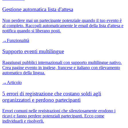
Gestione automatica lista d'attesa
Non perdere mai un partecipante potenziale quando il tuo evento è
al completo. Raccogli automaticamente le email della lista d'attesa e
notifica quando si liberano posti.
→
Funzionalità
Supporto eventi multilingue
Raggiungi pubblici internazionali con supporto multilingue nativo.
Crea pagine evento in inglese, francese e italiano con rilevamento
automatico della lingua.
→
Articolo
5 errori di registrazione che costano soldi agli
organizzatori e perdono partecipanti
Errori comuni nelle registrazioni che silenziosamente erodono i
ricavi e fanno perdere potenziali partecipanti. Ecco come
individuarli e risolverli.