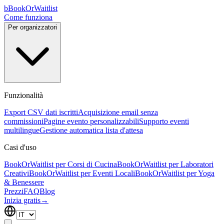
b
BookOrWaitlist
Come funziona
Per organizzatori
Funzionalità
Export CSV dati iscritti
Acquisizione email senza
commissioni
Pagine evento personalizzabili
Supporto eventi
multilingue
Gestione automatica lista d'attesa
Casi d'uso
BookOrWaitlist per Corsi di Cucina
BookOrWaitlist per Laboratori
Creativi
BookOrWaitlist per Eventi Locali
BookOrWaitlist per Yoga
& Benessere
Prezzi
FAQ
Blog
Inizia gratis
→