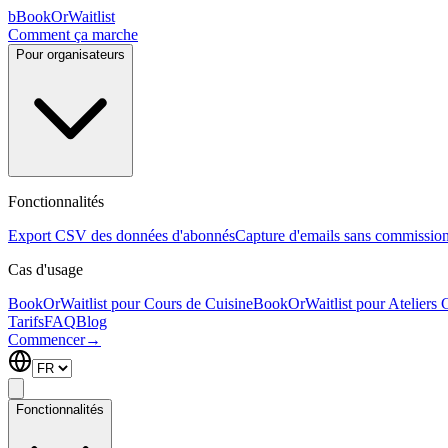
b
BookOrWaitlist
Comment ça marche
Pour organisateurs
Fonctionnalités
Export CSV des données d'abonnés
Capture d'emails sans commissio
Cas d'usage
BookOrWaitlist pour Cours de Cuisine
BookOrWaitlist pour Ateliers C
Tarifs
FAQ
Blog
Commencer
→
Fonctionnalités