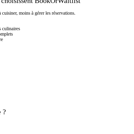
s choisissent BookOrWaitlist
cuisiner, moins à gérer les réservations.
 culinaires
omplets
re
e ?