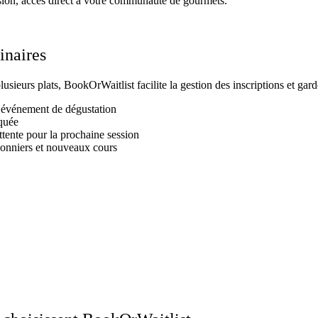
ion, accès direct à votre communauté de gourmets.
inaires
usieurs plats, BookOrWaitlist facilite la gestion des inscriptions et gard
u événement de dégustation
iquée
ttente pour la prochaine session
sonniers et nouveaux cours