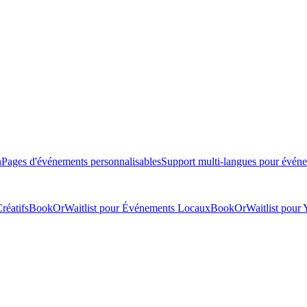
n
Pages d'événements personnalisables
Support multi-langues pour évén
réatifs
BookOrWaitlist pour Événements Locaux
BookOrWaitlist pour 