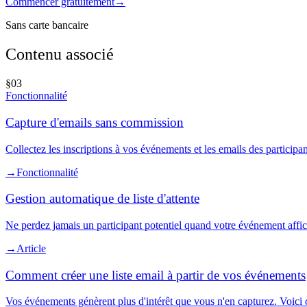
Commencer gratuitement
→
Sans carte bancaire
Contenu associé
§
03
Fonctionnalité
Capture d'emails sans commission
Collectez les inscriptions à vos événements et les emails des partici
→
Fonctionnalité
Gestion automatique de liste d'attente
Ne perdez jamais un participant potentiel quand votre événement affiche
→
Article
Comment créer une liste email à partir de vos événements
Vos événements génèrent plus d'intérêt que vous n'en capturez. Voici c