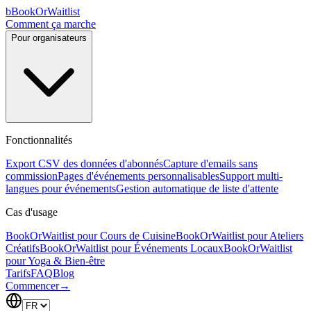
b
BookOrWaitlist
Comment ça marche
Pour organisateurs
Fonctionnalités
Export CSV des données d'abonnés
Capture d'emails sans
commission
Pages d'événements personnalisables
Support multi-
langues pour événements
Gestion automatique de liste d'attente
Cas d'usage
BookOrWaitlist pour Cours de Cuisine
BookOrWaitlist pour Ateliers
Créatifs
BookOrWaitlist pour Événements Locaux
BookOrWaitlist
pour Yoga & Bien-être
Tarifs
FAQ
Blog
Commencer
→