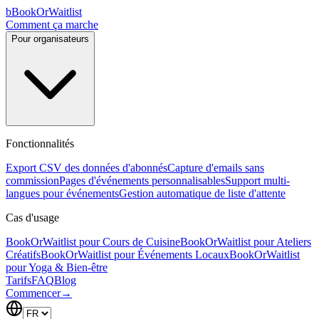
b
BookOrWaitlist
Comment ça marche
Pour organisateurs
Fonctionnalités
Export CSV des données d'abonnés
Capture d'emails sans
commission
Pages d'événements personnalisables
Support multi-
langues pour événements
Gestion automatique de liste d'attente
Cas d'usage
BookOrWaitlist pour Cours de Cuisine
BookOrWaitlist pour Ateliers
Créatifs
BookOrWaitlist pour Événements Locaux
BookOrWaitlist
pour Yoga & Bien-être
Tarifs
FAQ
Blog
Commencer
→