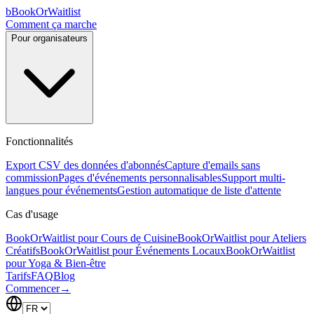
b
BookOrWaitlist
Comment ça marche
Pour organisateurs
Fonctionnalités
Export CSV des données d'abonnés
Capture d'emails sans
commission
Pages d'événements personnalisables
Support multi-
langues pour événements
Gestion automatique de liste d'attente
Cas d'usage
BookOrWaitlist pour Cours de Cuisine
BookOrWaitlist pour Ateliers
Créatifs
BookOrWaitlist pour Événements Locaux
BookOrWaitlist
pour Yoga & Bien-être
Tarifs
FAQ
Blog
Commencer
→